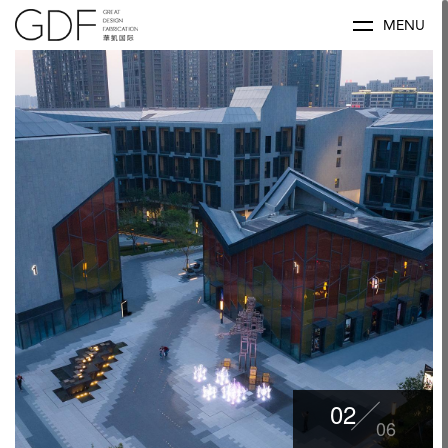
MENU
02
06