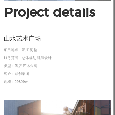
P
r
o
j
e
c
t
d
e
t
a
i
l
s
山
水
艺
术
广
场
项目地点：浙江 海盐
服务范围：总体规划 建筑设计
类型：酒店 艺术公寓
客户：融创集团
规模：29829㎡