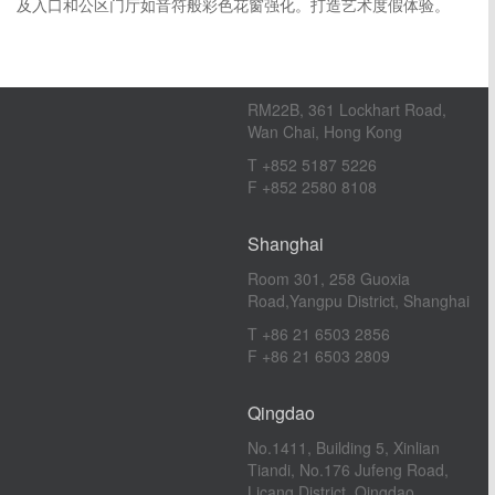
及入口和公区门厅如音符般彩色花窗强化。打造艺术度假体验。
T +44（0）1273 653 373
Hong Kong
RM22B, 361 Lockhart Road,
Wan Chai, Hong Kong
T +852 5187 5226
F +852 2580 8108
Shanghai
Room 301, 258 Guoxia
Road,Yangpu District, Shanghai
T +86 21 6503 2856
F +86 21 6503 2809
Qingdao
No.1411, Building 5, Xinlian
Tiandi, No.176 Jufeng Road,
Licang District, Qingdao