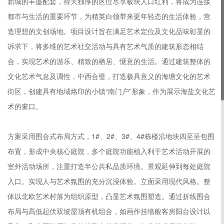
新城的丰盛配套，得天独厚的区位尽享板块人口红利，将成为连接
都市与生活的重要环节，为精英白领带来更年轻态的生活体验，营
造理想的文创场地。项目设计旨在满足艺术定位及文化品味彰显的
诉求下，将多维的艺术社交活动与具有艺术气质的建筑形态相结
合，实现艺术的游乐、精致的栖居、惬意的生活。通过建筑整体的
文化艺术气息及调性，中西合璧，打造极具意义的海塘文化的艺术
街区，创建具有地域烙印的小镇“南门户”形象，作为展示海盐文化艺
术的窗口。
方案采用围合式布局方式，1#、2#、3#、4#栋楼沿地块四至呈包围
布置，形成中央核心庭院，多个庭院功能植入利于艺术活动开展的
室外活动场所，注重打造半公共私品质环境。景观延伸到每处庭院
入口。实现人与艺术氛围的充分沉浸体验。立面采用现代风格。整
London
体以北欧艺术村落为组织原型，凸显艺术氛围塑造。通过折线围合
2nd Floor, 145-157 St.John
布局与高低起伏双坡屋顶有机组合，如画作挂墙般客房阳台设计以
Street, London, ECIV 4PY