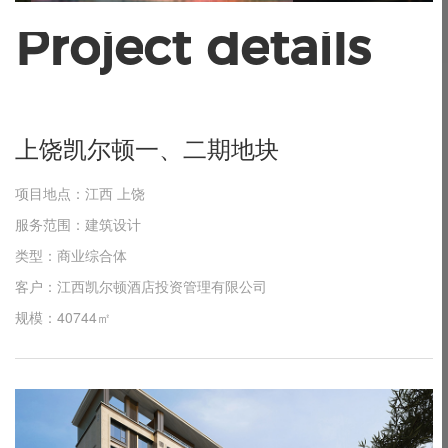
P
r
o
j
e
c
t
d
e
t
a
i
l
s
上
饶
凯
尔
顿
一
、
二
期
地
块
项目地点：江西 上饶
服务范围：建筑设计
类型：商业综合体
客户：江西凯尔顿酒店投资管理有限公司
规模：40744㎡