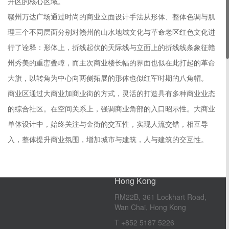
开区的核心区域。
赣州万达广场通过时尚的商业立面设计手法从形体、整体色调与肌
理三个不同层面分别对赣州的山水地域文化与革命老区红色文化进
行了诠释：形体上，折线起伏的天际线与立面上的折线线条象征赣
州秀美的重峦叠嶂，而主次商业楼长幅的界面也似在此打起的革命
大旗，以转角为中心向两侧拓展的形体也似红军时期的八角帽。
商业区通过大商业加商业街的方式，灵活的打造具有多种商业业态
的综合社区。在空间关系上，强调商业角部的入口昭示性。大商业
London
单体设计中，始终关注与金街的交互性，实现人流交错，相互导
2nd Floor, 145-157 St.John
Street, London, ECIV 4PY
入，整体提升商业氛围，增加城市与建筑，人与建筑的交互性。
T +44（0）1273 653 373
Hong Kong
RM22B, 361 Lockhart Road,
Wan Chai, Hong Kong
T +852 5187 5226