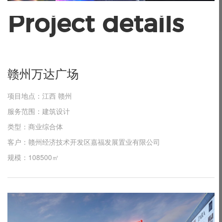
P
r
o
j
e
c
t
d
e
t
a
i
l
s
赣
州
万
达
广
场
项目地点：江西 赣州
服务范围：建筑设计
类型：商业综合体
客户：赣州经济技术开发区嘉福发展置业有限公司
规模：108500㎡