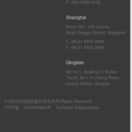
F +852 2580 8108
Shanghai
Room 301, 258 Guoxia
Road,Yangpu District, Shanghai
T +86 21 6503 2856
F +86 21 6503 2809
Qingdao
No.1411, Building 5, Xinlian
Tiandi, No.176 Jufeng Road,
Licang District, Qingdao
© 2022华凯国际建筑事务所All Rights Reserved
沪ICP备：1000800820号
Technical Support:
deyu