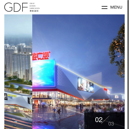
MENU
02
03